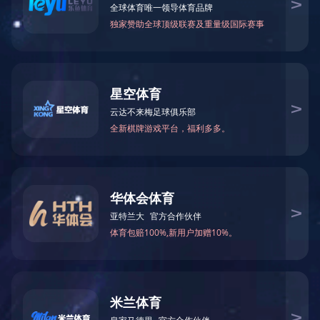
分支组网及移动办公
智能化组网解决方案
新闻资讯

新闻资讯
进一步了解

公司新闻
行业新闻
工程案例

工程案例
进一步了解
