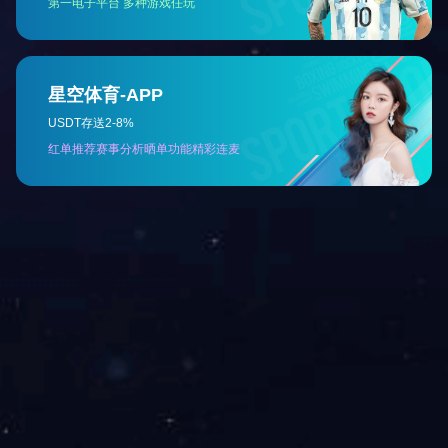
案例3
上一页
1
下一页
首页
解决方案
弱电系统建设及智能化系统
信息安全整体解决方案
安全云解
决方案
开云·体育-开云online（中国） 网络建设方案
智能化机
房建设及动环监测
分支组网及移动办公
智能化组网解决方案
新闻资讯
公司新闻
行业新闻
工程案例
国内案例
国外案例
关于我们
公司简介
企业文化
荣誉资质
发展历程
合作品牌
开云·体育-开云online（中国）
开云·体育-开云online（中国）