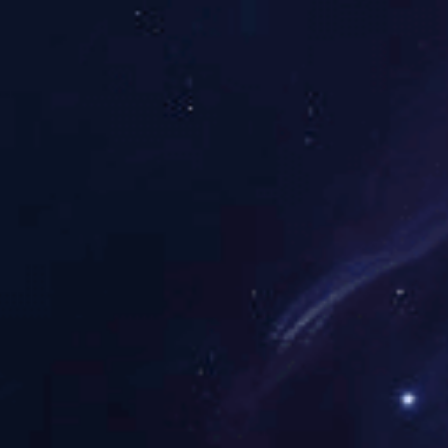
020-87566596
开云·体育-开云online（中国）
您现在的位置：
首页
>
客服中心
>
开云·体育-开云online（中国）
开云·体育-开云online（中国）
全部分类


开云·体育-开云online（中国）