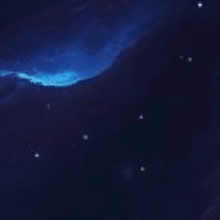
留言应用名称：
客户留言
描述：
*
留言内容：