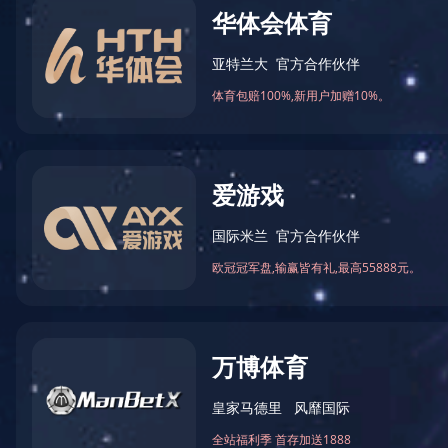
分支组网及移动办公
智能化组网解决方案
新闻资讯

新闻资讯
进一步了解

公司新闻
行业新闻
工程案例

工程案例
进一步了解
